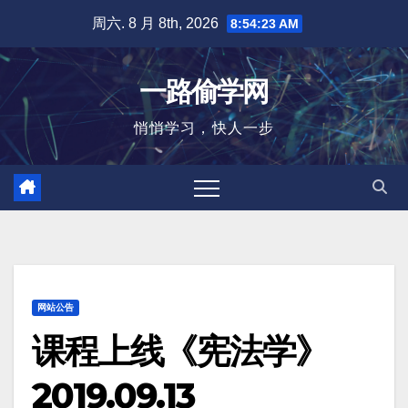
跳
周六. 8 月 8th, 2026
8:54:24 AM
至
内
一路偷学网
容
悄悄学习，快人一步
网站公告
课程上线《宪法学》
2019.09.13