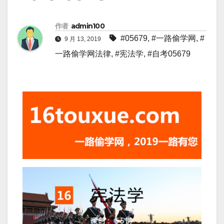
作者
admin100
#05679
,
#一路偷学网
,
#
9 月 13, 2019
一路偷学网法律
,
#宪法学
,
#自考05679