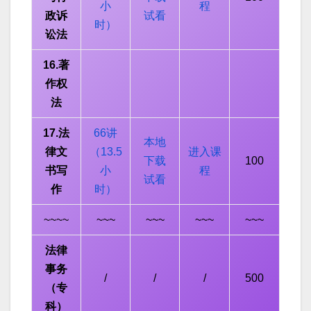
小
程
政诉
试看
时）
讼法
16.著
作权
法
17.法
66讲
本地
律文
（13.5
进入课
下载
100
书写
小
程
试看
作
时）
~~~~
~~~
~~~
~~~
~~~
法律
事务
/
/
/
500
（专
科）