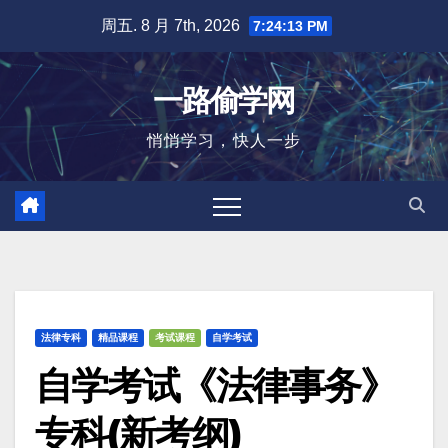
跳
周五. 8 月 7th, 2026
7:24:15 PM
至
内
一路偷学网
容
悄悄学习，快人一步
法律专科
精品课程
考试课程
自学考试
自学考试《法律事务》
专科(新考纲)