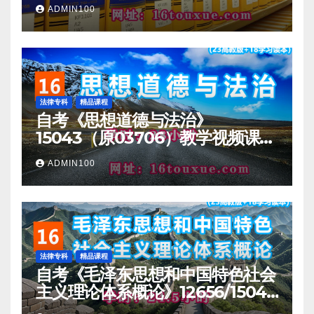
ADMIN100
法律专科
精品课程
自考《思想道德与法治》
15043（原03706）教学视频课程
一路偷学网
ADMIN100
法律专科
精品课程
自考《毛泽东思想和中国特色社会
主义理论体系概论》12656/15041
教学视频课程 一路偷学网