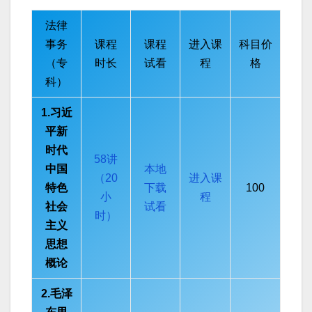
法律
事务
课程
课程
进入课
科目价
（专
时长
试看
程
格
科）
1.习近
平新
时代
58讲
中国
本地
（20
进入课
特色
下载
100
小
程
社会
试看
时）
主义
思想
概论
2.毛泽