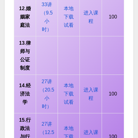
33讲
12.婚
本地
（9.5
进入课
姻家
下载
100
小
程
庭法
试看
时）
13.律
师与
公证
制度
27讲
14.经
本地
（20.5
进入课
济法
下载
100
小
程
学
试看
时）
15.行
27讲
政法
本地
（12.5
进入课
与行
下载
100