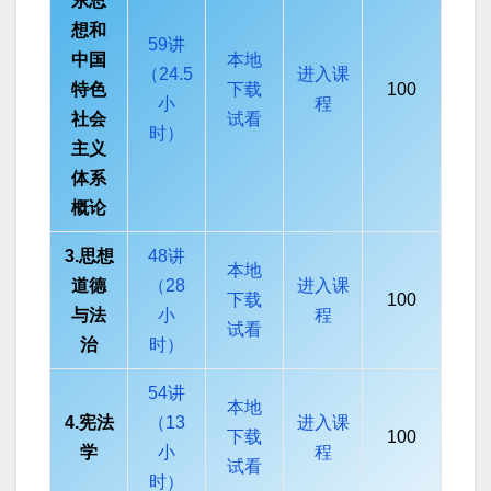
东思
想和
59讲
中国
本地
（24.5
进入课
特色
下载
100
小
程
社会
试看
时）
主义
体系
概论
3.思想
48讲
本地
道德
（28
进入课
下载
100
与法
小
程
试看
治
时）
54讲
本地
4.宪法
（13
进入课
下载
100
学
小
程
试看
时）