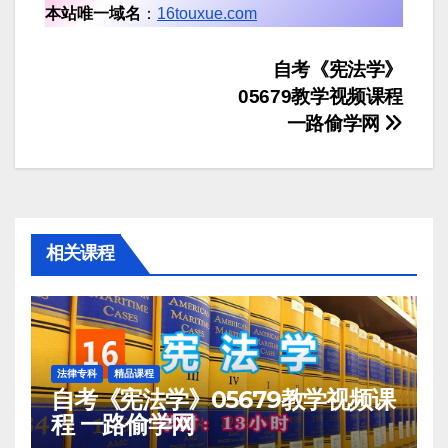
本站唯一域名
：
16touxue.com
文
自考《宪法学》
05679教学视频课程
章
一路偷学网
导
航
相关课程
法律专科
精品课程
自考《宪法学》05679教学视频课
程 一路偷学网