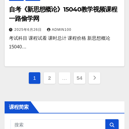
自考《新思想概论》15040教学视频课程
一路偷学网
2025年6月26日
ADMIN100
考试科目 课程试看 课时总计 课程价格 新思想概论
15040…
文
1
2
…
54
章
分
课程简索
页