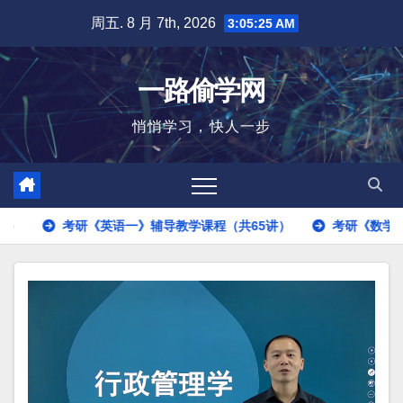
跳
周五. 8 月 7th, 2026
3:05:27 AM
至
内
一路偷学网
容
悄悄学习，快人一步
》辅导教学课程（共65讲）
考研《数学三》辅导教学课程（共85