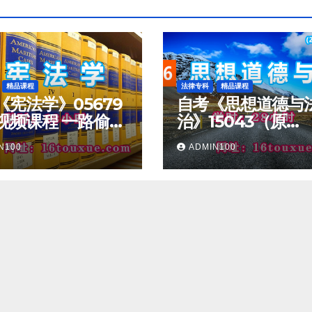
精品课程
法律专科
精品课程
《宪法学》05679
自考《思想道德与
视频课程 一路偷学
治》15043（原
03706）教学视频
N100
ADMIN100
一路偷学网