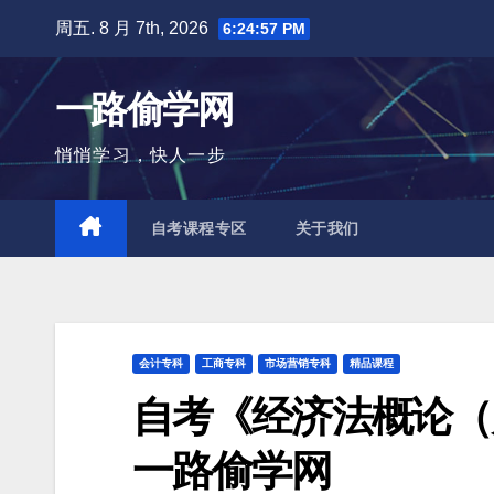
跳
周五. 8 月 7th, 2026
6:24:58 PM
至
内
一路偷学网
容
悄悄学习，快人一步
自考课程专区
关于我们
会计专科
工商专科
市场营销专科
精品课程
自考《经济法概论（
一路偷学网