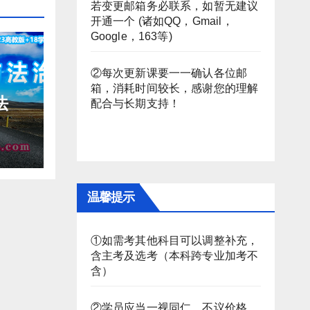
若变更邮箱务必联系，如暂无建议
开通一个 (诸如QQ，Gmail，
Google，163等)
②每次更新课要一一确认各位邮
箱，消耗时间较长，感谢您的理解
法
配合与长期支持！
课程
温馨提示
①如需考其他科目可以调整补充，
含主考及选考（本科跨专业加考不
含）
②学员应当一视同仁，不议价格。