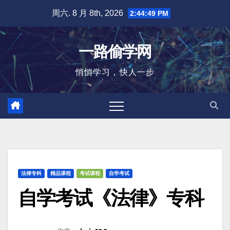
跳
周六. 8 月 8th, 2026
2:44:50 PM
至
内
一路偷学网
容
悄悄学习，快人一步
法律专科
精品课程
考试课程
自学考试
自学考试《法律》专科