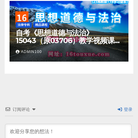
法律专科
精品课程
自考《思想道德与法治》
15043（原03706）教学视频课程
一路偷学网
ADMIN100
订阅评论
登录