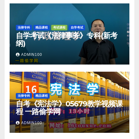
法律专科
精品课程
考试课程
自学考试
自学考试《法律事务》专科(新考
纲)
ADMIN100
法律专科
精品课程
自考《宪法学》05679教学视频课
程 一路偷学网
ADMIN100