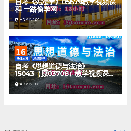
自考《宪法学》05679教学视频课
程 一路偷学网
ADMIN100
法律专科
精品课程
自考《思想道德与法治》
15043（原03706）教学视频课程
一路偷学网
ADMIN100