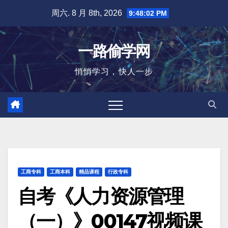
跳
周六. 8 月 8th, 2026
9:48:03 PM
至
内
一路偷学网
容
悄悄学习，快人一步
工商专科
工商本科
精品课程
行政专科
自考《人力资源管理
（一）》00147视频课