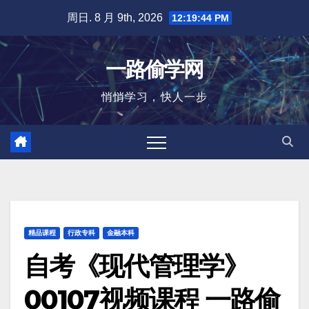
跳
周日. 8 月 9th, 2026
12:19:45 PM
至
内
一路偷学网
容
悄悄学习，快人一步
精品课程
行政专科
金融本科
自考《现代管理学》
00107视频课程 一路偷