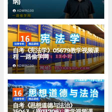
纲)
ADMIN100
法律专科
精品课程
自考《宪法学》05679教学视频课
程 一路偷学网
ADMIN100
法律专科
精品课程
自考《思想道德与法治》
15043（原03706）教学视频课程