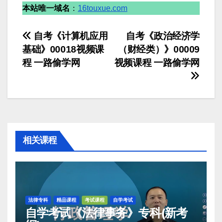
本站唯一域名
：
16touxue.com
文
自考《计算机应用
自考《政治经济学
基础》00018视频课
（财经类）》00009
章
程 一路偷学网
视频课程 一路偷学网
导
航
相关课程
法律专科
精品课程
考试课程
自学考试
自学考试《法律事务》专科(新考