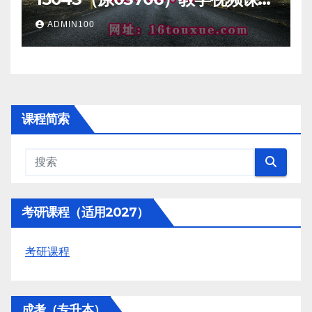
一路偷学网
ADMIN100
课程简索
考研课程（适用2027）
考研课程
成考（专升本）