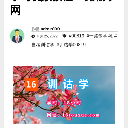
网
作者
admin100
#00819
,
#一路偷学网
,
#
4 月 25, 2022
自考训诂学
,
#训诂学00819