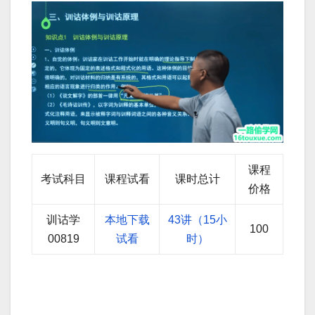
课程
考试科目
课程试看
课时总计
价格
训诂学
本地下载
43讲（15小
100
00819
试看
时）