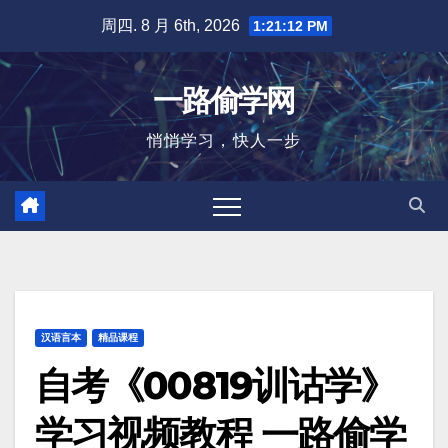
跳
周四. 8 月 6th, 2026
1:21:13 PM
至
内
一路偷学网
容
悄悄学习，快人一步
汉语言本
精品课程
自考《00819训诂学》
学习视频教程 一路偷学