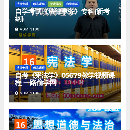
法律专科
精品课程
考试课程
自学考试
自学考试《法律事务》专科(新考
纲)
ADMIN100
法律专科
精品课程
自考《宪法学》05679教学视频课
程 一路偷学网
ADMIN100