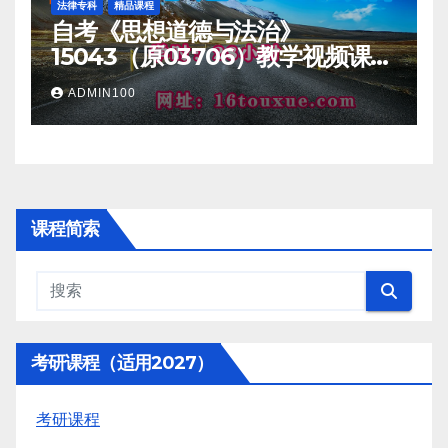
法律专科
精品课程
自考《思想道德与法治》
15043（原03706）教学视频课程
一路偷学网
ADMIN100
课程简索
考研课程（适用2027）
考研课程