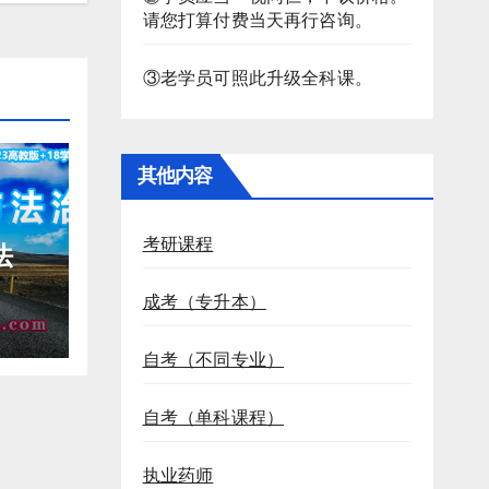
请您打算付费当天再行咨询。
③老学员可照此升级全科课。
其他内容
考研课程
法
成考（专升本）
课程
自考（不同专业）
自考（单科课程）
执业药师