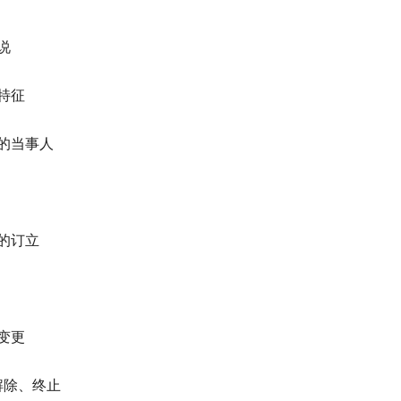
说
和特征
同的当事人
同的订立
的变更
解除、终止