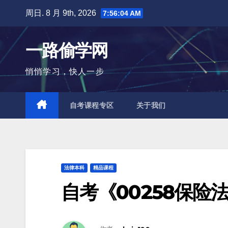
跳
周日. 8 月 9th, 2026
7:56:05 AM
至
内
一路偷学网
容
悄悄学习，快人一步
自考课程专区
关于我们
法律本科
精品课程
自考《00258保险