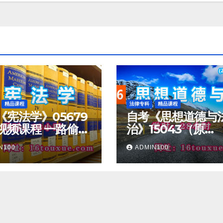
精品课程
法律专科
精品课程
《宪法学》05679
自考《思想道德与
视频课程 一路偷学
治》15043（原
03706）教学视频
N100
ADMIN100
一路偷学网