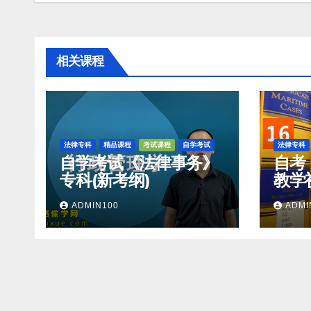
导
航
相关课程
法律专科
精品课程
考试课程
自学考试
法律专科
自学考试《法律事务》
自考
专科(新考纲)
教学
网
ADMIN100
ADMI