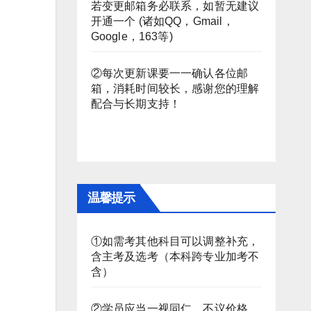
若变更邮箱务必联系，如暂无建议
开通一个 (诸如QQ，Gmail，
Google，163等)
②每次更新课要一一确认各位邮
箱，消耗时间较长，感谢您的理解
配合与长期支持！
温馨提示
①如需考其他科目可以调整补充，
含主考及选考（本科跨专业加考不
含）
②学员应当一视同仁，不议价格。