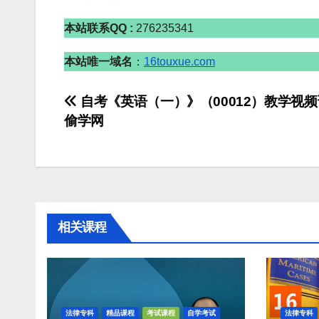
本站联系QQ :
276235341
本站唯一域名
：
16touxue.com
文
自考《英语（一）》（00012）教学视频
偷学网
章
导
航
相关课程
法律专科
精品课程
考试课程
自学考试
法律专科