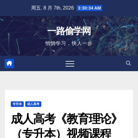
跳
周五. 8 月 7th, 2026
3:30:34 AM
至
内
一路偷学网
容
悄悄学习，快人一步
专升本
成人高考
成人高考《教育理论》
（专升本）视频课程