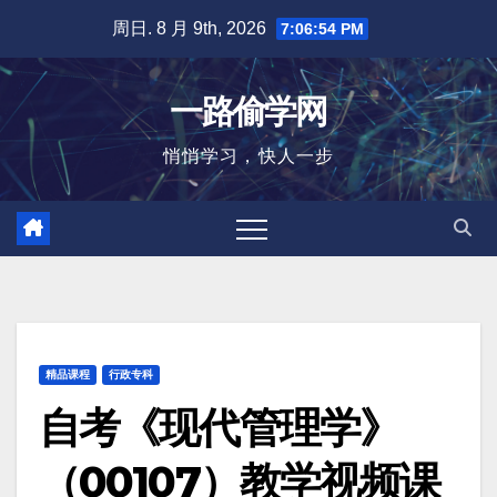
跳
周日. 8 月 9th, 2026
7:06:55 PM
至
内
一路偷学网
容
悄悄学习，快人一步
精品课程
行政专科
自考《现代管理学》
（00107）教学视频课