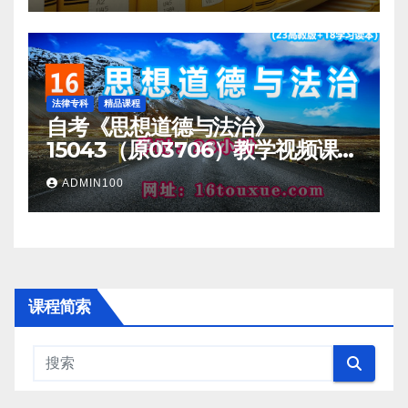
法律专科
精品课程
自考《思想道德与法治》
15043（原03706）教学视频课程
一路偷学网
ADMIN100
课程简索