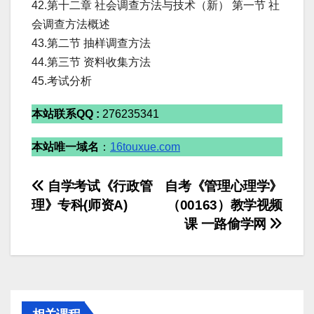
42.第十二章 社会调查方法与技术（新） 第一节 社
会调查方法概述
43.第二节 抽样调查方法
44.第三节 资料收集方法
45.考试分析
本站联系QQ :
276235341
本站唯一域名
：
16touxue.com
文
自学考试《行政管
自考《管理心理学》
理》专科(师资A)
（00163）教学视频
章
课 一路偷学网
导
航