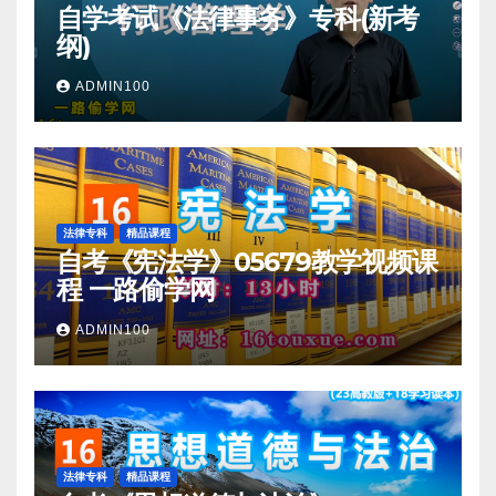
自学考试《法律事务》专科(新考
纲)
ADMIN100
法律专科
精品课程
自考《宪法学》05679教学视频课
程 一路偷学网
ADMIN100
法律专科
精品课程