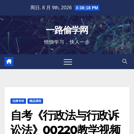
跳
周日. 8 月 9th, 2026
3:38:19 PM
至
内
一路偷学网
容
悄悄学习，快人一步
法律专科
精品课程
自考《行政法与行政诉
讼法》00220教学视频