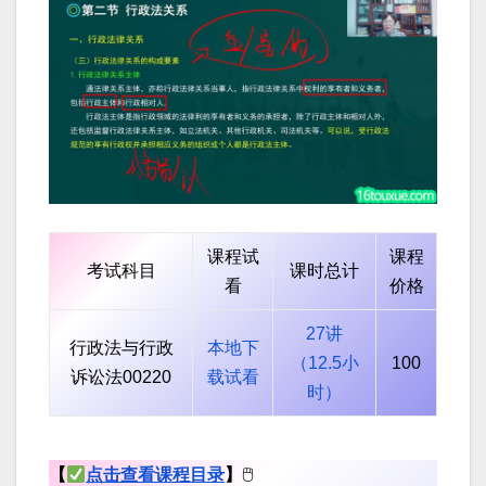
课程试
课程
考试科目
课时总计
看
价格
27讲
行政法与行政
本地下
（12.5小
100
诉讼法00220
载试看
时）
【
点击查看课程目录
】
🖱