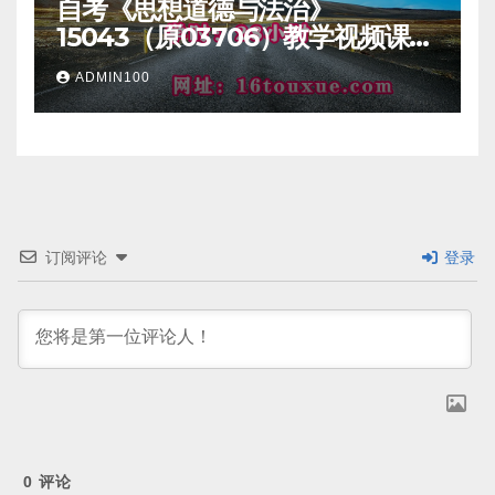
自考《思想道德与法治》
15043（原03706）教学视频课程
一路偷学网
ADMIN100
订阅评论
登录
0
评论