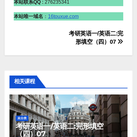
本站联系QQ :
276235341
本站唯一域名
：
16touxue.com
文
考研英语一/英语二:完
形填空（四）07
章
导
航
相关课程
未分类
考研英语一/英语二:完形填空
（四）07