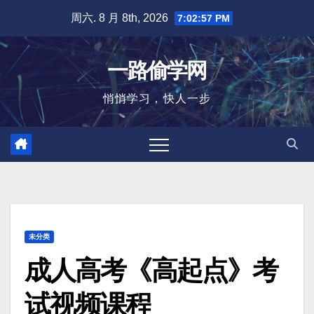
跳
周六. 8 月 8th, 2026
7:02:58 PM
至
内
一路偷学网
容
悄悄学习，快人一步
未分类
成人高考《高起点》考
试视频课程