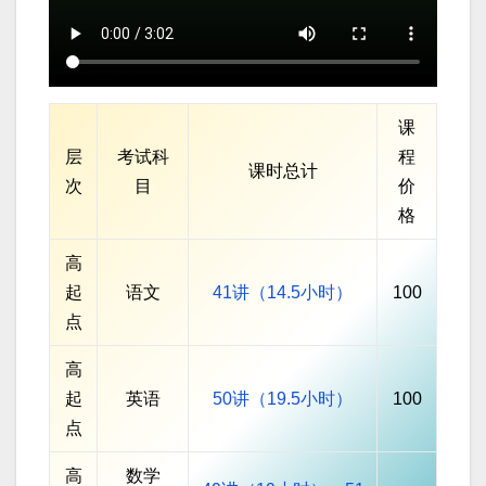
课
层
考试科
程
课时总计
次
目
价
格
高
起
语文
41讲（14.5小时）
100
点
高
起
英语
50讲（19.5小时）
100
点
高
数学