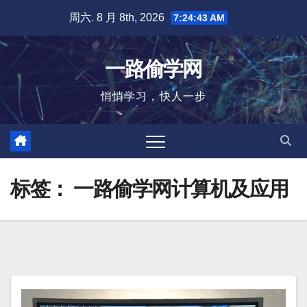
跳
周六. 8 月 8th, 2026
7:24:44 AM
至
内
一路偷学网
容
悄悄学习，快人一步
标签：
一路偷学网计算机及应用