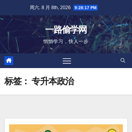
跳
周六. 8 月 8th, 2026
9:28:17 PM
至
内
一路偷学网
容
悄悄学习，快人一步
标签：
专升本政治