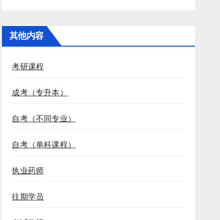
其他内容
考研课程
成考（专升本）
自考（不同专业）
自考（单科课程）
执业药师
往期学员