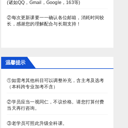
(诸如QQ，Gmail，Google，163等)
②每次更新课要一一确认各位邮箱，消耗时间较
长，感谢您的理解配合与长期支持！
温馨提示
①如需考其他科目可以调整补充，含主考及选考
（本科跨专业加考不含）
②学员应当一视同仁，不议价格。请您打算付费
当天再行咨询。
③老学员可照此升级全科课。