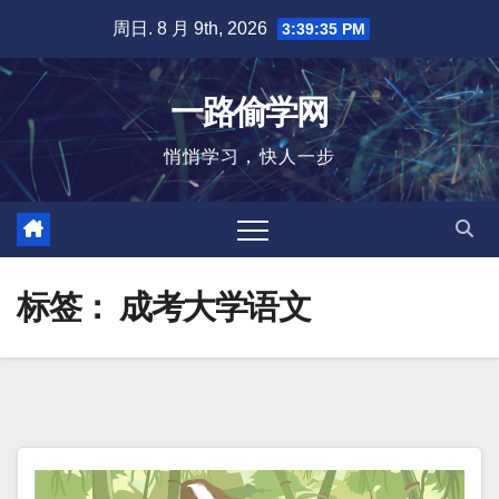
跳
周日. 8 月 9th, 2026
3:39:35 PM
至
内
一路偷学网
容
悄悄学习，快人一步
标签：
成考大学语文