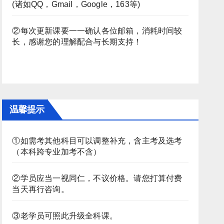
(诸如QQ，Gmail，Google，163等)
②每次更新课要一一确认各位邮箱，消耗时间较
长，感谢您的理解配合与长期支持！
温馨提示
①如需考其他科目可以调整补充，含主考及选考
（本科跨专业加考不含）
②学员应当一视同仁，不议价格。请您打算付费
当天再行咨询。
③老学员可照此升级全科课。