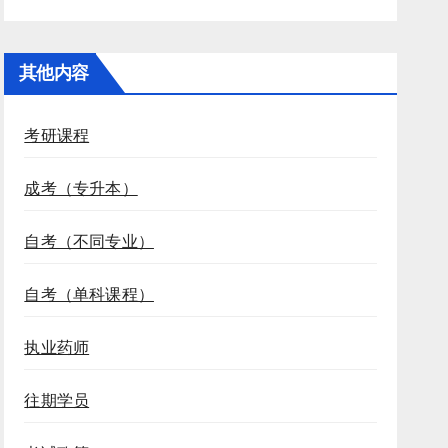
其他内容
考研课程
成考（专升本）
自考（不同专业）
自考（单科课程）
执业药师
往期学员