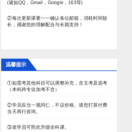
(诸如QQ，Gmail，Google，163等)
②每次更新课要一一确认各位邮箱，消耗时间较
长，感谢您的理解配合与长期支持！
温馨提示
①如需考其他科目可以调整补充，含主考及选考
（本科跨专业加考不含）
②学员应当一视同仁，不议价格。请您打算付费
当天再行咨询。
③老学员可照此升级全科课。