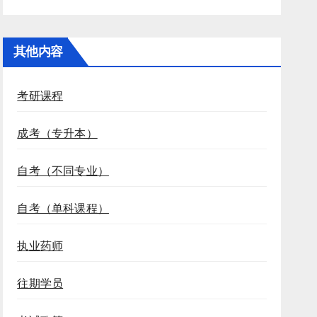
其他内容
考研课程
成考（专升本）
自考（不同专业）
自考（单科课程）
执业药师
往期学员