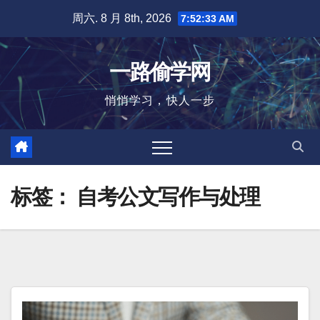
跳
周六. 8 月 8th, 2026
7:52:34 AM
至
内
一路偷学网
容
悄悄学习，快人一步
标签：
自考公文写作与处理