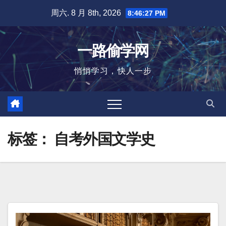
跳
周六. 8 月 8th, 2026
8:46:27 PM
至
内
一路偷学网
容
悄悄学习，快人一步
标签：
自考外国文学史