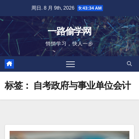
跳
周日. 8 月 9th, 2026
9:43:35 AM
至
内
一路偷学网
容
悄悄学习，快人一步
标签：
自考政府与事业单位会计