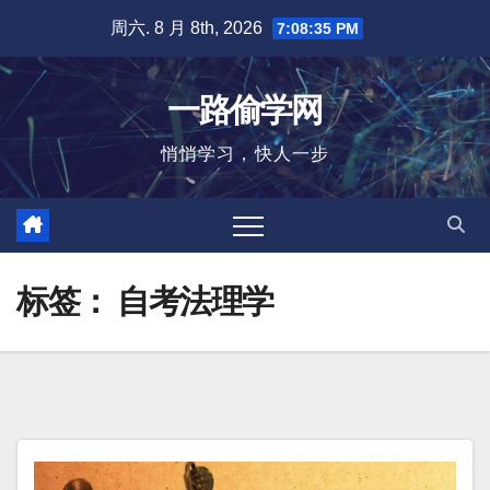
跳
周六. 8 月 8th, 2026
7:08:36 PM
至
内
一路偷学网
容
悄悄学习，快人一步
标签：
自考法理学