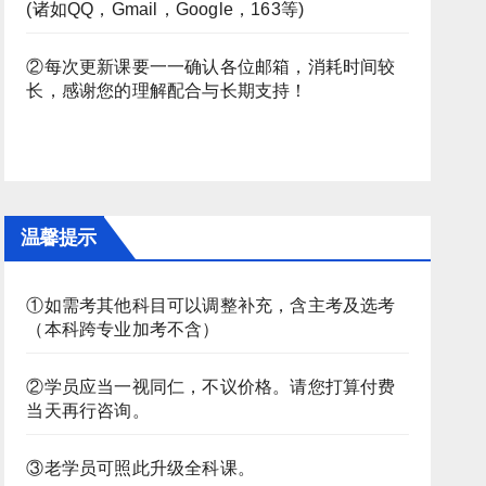
(诸如QQ，Gmail，Google，163等)
②每次更新课要一一确认各位邮箱，消耗时间较
长，感谢您的理解配合与长期支持！
温馨提示
①如需考其他科目可以调整补充，含主考及选考
（本科跨专业加考不含）
②学员应当一视同仁，不议价格。请您打算付费
当天再行咨询。
③老学员可照此升级全科课。