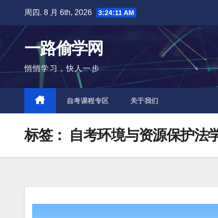
跳
周四. 8 月 6th, 2026
3:24:12 AM
至
内
一路偷学网
容
悄悄学习，快人一步
自考课程专区
关于我们
标签：
自考环境与资源保护法