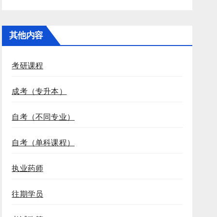
其他内容
考研课程
成考（专升本）
自考（不同专业）
自考（单科课程）
执业药师
往期学员