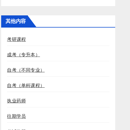
其他内容
考研课程
成考（专升本）
自考（不同专业）
自考（单科课程）
执业药师
往期学员