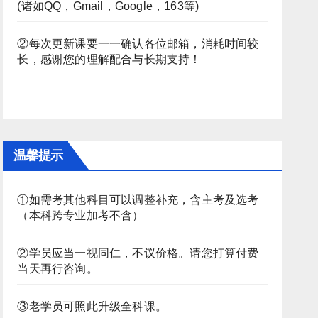
(诸如QQ，Gmail，Google，163等)
②每次更新课要一一确认各位邮箱，消耗时间较
长，感谢您的理解配合与长期支持！
温馨提示
①如需考其他科目可以调整补充，含主考及选考
（本科跨专业加考不含）
②学员应当一视同仁，不议价格。请您打算付费
当天再行咨询。
③老学员可照此升级全科课。