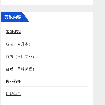
其他内容
考研课程
成考（专升本）
自考（不同专业）
自考（单科课程）
执业药师
往期学员