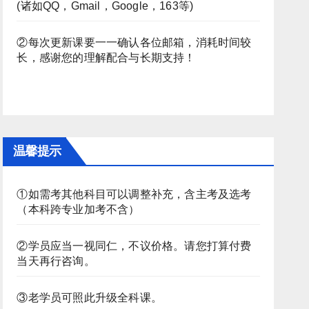
(诸如QQ，Gmail，Google，163等)
②每次更新课要一一确认各位邮箱，消耗时间较
长，感谢您的理解配合与长期支持！
温馨提示
①如需考其他科目可以调整补充，含主考及选考
（本科跨专业加考不含）
②学员应当一视同仁，不议价格。请您打算付费
当天再行咨询。
③老学员可照此升级全科课。