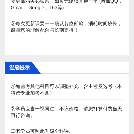
变更邮箱务必联系，如暂无建议开通一个 (诸如QQ，
Gmail，Google，163等)
②每次更新课要一一确认各位邮箱，消耗时间较长，
感谢您的理解配合与长期支持！
温馨提示
①如需考其他科目可以调整补充，含主考及选考（本
科跨专业加考不含）
②学员应当一视同仁，不议价格。请您打算付费当天
再行咨询。
③老学员可照此升级全科课。