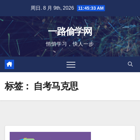
跳
周日. 8 月 9th, 2026
11:45:33 AM
至
内
一路偷学网
容
悄悄学习，快人一步
标签：
自考马克思