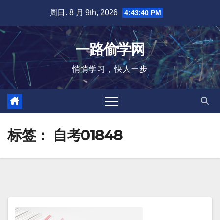
跳
周日. 8 月 9th, 2026
4:43:40 PM
至
内
一路偷学网
容
悄悄学习，快人一步
标签：
自考01848