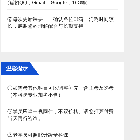
(诸如QQ，Gmail，Google，163等)
②每次更新课要一一确认各位邮箱，消耗时间较
长，感谢您的理解配合与长期支持！
温馨提示
①如需考其他科目可以调整补充，含主考及选考
（本科跨专业加考不含）
②学员应当一视同仁，不议价格。请您打算付费
当天再行咨询。
③老学员可照此升级全科课。