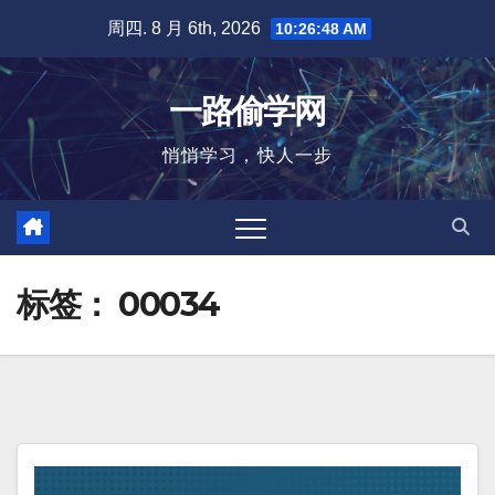
跳
周四. 8 月 6th, 2026
10:26:49 AM
至
内
一路偷学网
容
悄悄学习，快人一步
标签：
00034