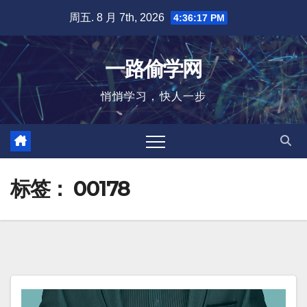
跳
周五. 8 月 7th, 2026
4:36:18 PM
至
内
一路偷学网
容
悄悄学习，快人一步
标签：
00178