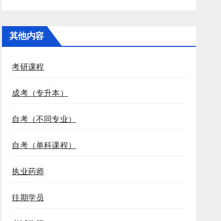
其他内容
考研课程
成考（专升本）
自考（不同专业）
自考（单科课程）
执业药师
往期学员