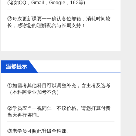
(诸如QQ，Gmail，Google，163等)
②每次更新课要一一确认各位邮箱，消耗时间较
长，感谢您的理解配合与长期支持！
温馨提示
①如需考其他科目可以调整补充，含主考及选考
（本科跨专业加考不含）
②学员应当一视同仁，不议价格。请您打算付费
当天再行咨询。
③老学员可照此升级全科课。