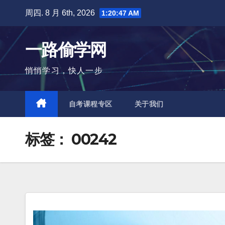
跳
周四. 8 月 6th, 2026
1:20:48 AM
至
内
一路偷学网
容
悄悄学习，快人一步
自考课程专区
关于我们
标签：
00242