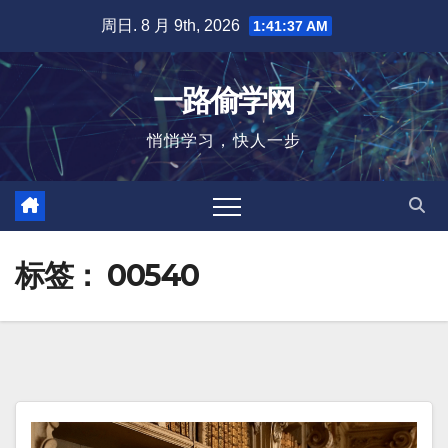
跳
周日. 8 月 9th, 2026
1:41:37 AM
至
内
一路偷学网
容
悄悄学习，快人一步
标签：
00540