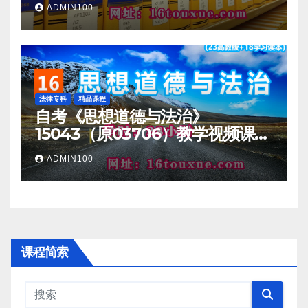
ADMIN100
法律专科
精品课程
自考《思想道德与法治》
15043（原03706）教学视频课程
一路偷学网
ADMIN100
课程简索