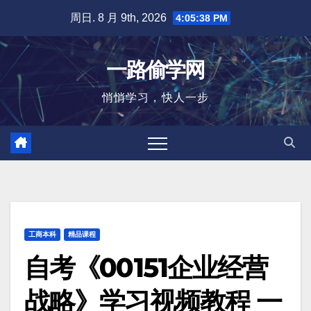
跳
周日. 8 月 9th, 2026
4:05:38 PM
至
内
一路偷学网
容
悄悄学习，快人一步
工商本科
精品课程
自考《00151企业经营
战略》学习视频教程 一