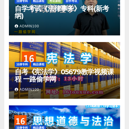
法律专科
精品课程
考试课程
自学考试
自学考试《法律事务》专科(新考
纲)
ADMIN100
法律专科
精品课程
自考《宪法学》05679教学视频课
程 一路偷学网
ADMIN100
法律专科
精品课程