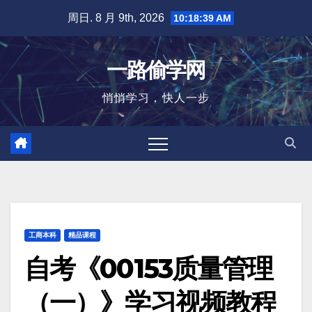
跳
周日. 8 月 9th, 2026
10:18:40 AM
至
内
一路偷学网
容
悄悄学习，快人一步
工商本科
精品课程
自考《00153质量管理
（一）》学习视频教程