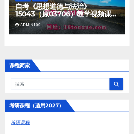
自考《思想道德与法治》
15043（原03706）教学视频课程
一路偷学网
ADMIN100
课程简索
考研课程（适用2027）
考研课程