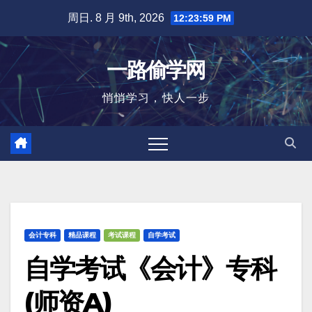
跳
周日. 8 月 9th, 2026
12:24:00 PM
至
内
一路偷学网
容
悄悄学习，快人一步
会计专科
精品课程
考试课程
自学考试
自学考试《会计》专科
(师资A)