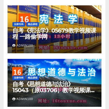
法律专科
精品课程
自考《宪法学》05679教学视频课
程 一路偷学网
ADMIN100
法律专科
精品课程
自考《思想道德与法治》
15043（原03706）教学视频课程
一路偷学网
ADMIN100