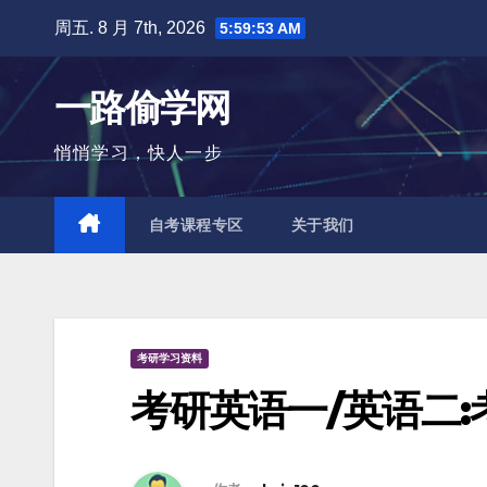
跳
周五. 8 月 7th, 2026
5:59:54 AM
至
内
一路偷学网
容
悄悄学习，快人一步
自考课程专区
关于我们
考研学习资料
考研英语一/英语二: