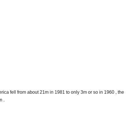
ca fell from about 21m in 1981 to only 3m or so in 1960 , the
n .