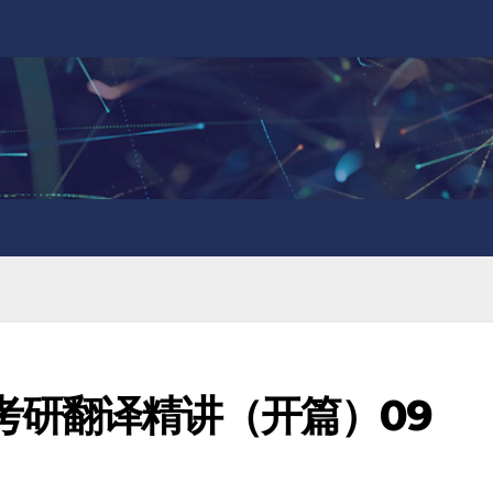
考研翻译精讲（开篇）09