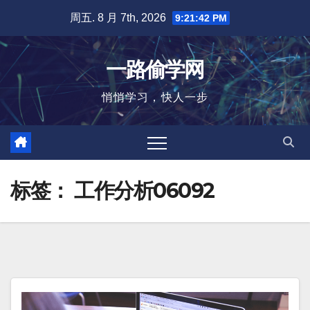
跳
周五. 8 月 7th, 2026
9:21:43 PM
至
内
一路偷学网
容
悄悄学习，快人一步
标签：
工作分析06092