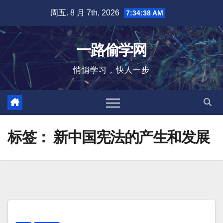
跳
周五. 8 月 7th, 2026
7:34:39 AM
至
内
一路偷学网
容
悄悄学习，快人一步
标签：
新中国宪法的产生和发展