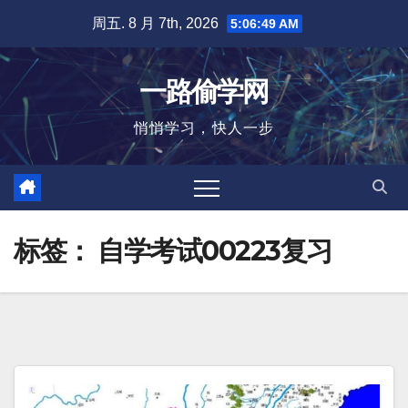
跳
周五. 8 月 7th, 2026
5:06:49 AM
至
内
一路偷学网
容
悄悄学习，快人一步
标签：
自学考试00223复习