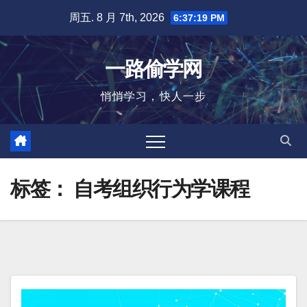
跳
周五. 8 月 7th, 2026
6:37:19 PM
至
内
一路偷学网
容
悄悄学习，快人一步
标签：
自考组织行为学课程