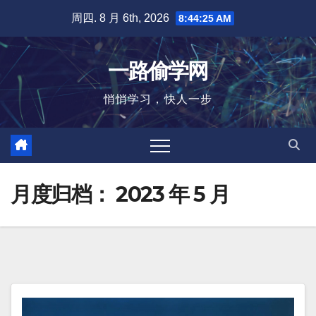
跳
周四. 8 月 6th, 2026
8:44:26 AM
至
内
一路偷学网
容
悄悄学习，快人一步
月度归档：
2023 年 5 月