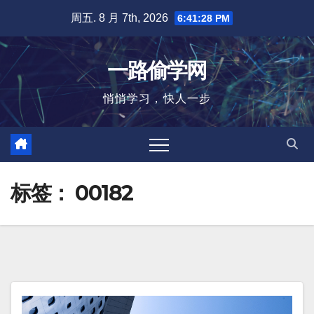
跳
周五. 8 月 7th, 2026
6:41:28 PM
至
内
一路偷学网
容
悄悄学习，快人一步
标签：
00182