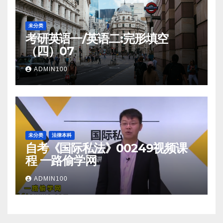
未分类
考研英语一/英语二:完形填空
（四）07
ADMIN100
未分类
法律本科
自考《国际私法》00249视频课
程 一路偷学网
ADMIN100