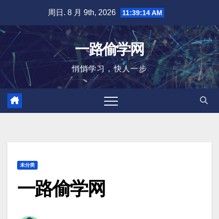
跳
周日. 8 月 9th, 2026
11:39:14 AM
至
内
一路偷学网
容
悄悄学习，快人一步
未分类
一路偷学网