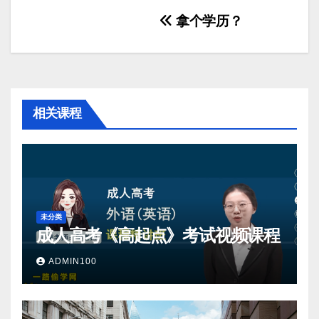
文
拿个学历？
章
导
航
相关课程
未分类
成人高考《高起点》考试视频课程
ADMIN100