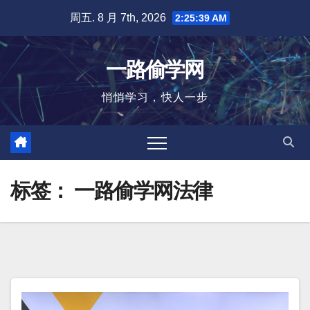
跳
周五. 8 月 7th, 2026
2:25:40 AM
至
内
一路偷学网
容
悄悄学习，快人一步
标签：
一路偷学网法律